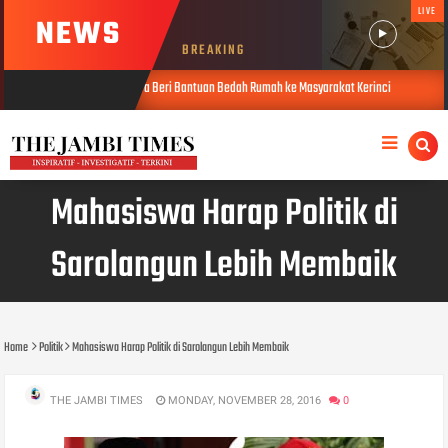
LIVE
NEWS
BREAKING
Afuan Yuza Putra Beri Bantuan Bedah Rumah ke Masyarakat Kerinci
Tin
wb_hadi
JUL 17, 2026
AUG, 6 2026
Mahasiswa Harap Politik di
Sarolangun Lebih Membaik
Home
Politik
Mahasiswa Harap Politik di Sarolangun Lebih Membaik
THE JAMBI TIMES
MONDAY, NOVEMBER 28, 2016
0