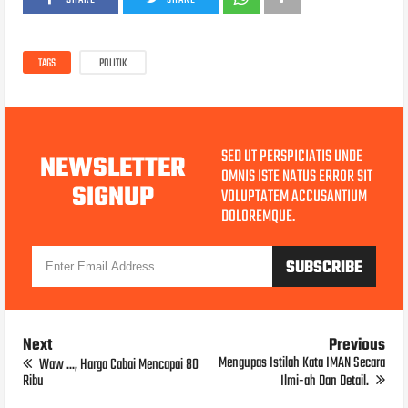
TAGS
POLITIK
SED UT PERSPICIATIS UNDE
NEWSLETTER
OMNIS ISTE NATUS ERROR SIT
SIGNUP
VOLUPTATEM ACCUSANTIUM
DOLOREMQUE.
Next
Previous
Mengupas Istilah Kata IMAN Secara
Waw ..., Harga Cabai Mencapai 80
Ribu
Ilmi-ah Dan Detail.