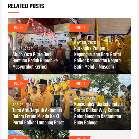
RELATED POSTS
POLITIK
POLITIK
MAY 08, 2026
Nurkholis Pimpin
JUL 18, 2026
Afuan Yuza Putra Beri
Kepengurusan Baru Partai
Bantuan Bedah Rumah ke
Golkar Kecamatan Negara
Masyarakat Kerinci
Batin Melalui Muscam
POLITIK
POLITIK
APR 20, 2026
Konsolidasi Berkelanjutan,
APR 28, 2026
Tomi Ardi Terpilih Aklamasi
Partai Golkar Way Kanan
Dalam Forum Musda Ke XI
Gelar Muscam Kecamatan
Partai Golkar Lampung Barat
Buay Bahuga