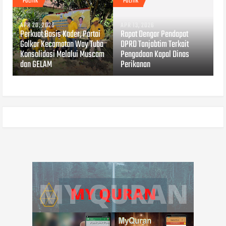
POLITIK
POLITIK
APR 20, 2026
APR 13, 2026
Perkuat Basis Kader, Partai
Rapat Dengar Pendapat
Golkar Kecamatan Way Tuba
DPRD Tanjabtim Terkait
Konsolidasi Melalui Muscam
Pengadaan Kapal Dinas
dan GELAM
Perikanan