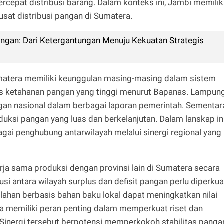
cepat distribusi barang. Dalam konteks ini, Jambi memilik
sat distribusi pangan di Sumatera.
ngan: Dari Ketergantungan Menuju Kekuatan Strategis
 Sumatera memiliki keunggulan masing-masing dalam sistem
s ketahanan pangan yang tinggi menurut Bapanas. Lampun
gan nasional dalam berbagai laporan pemerintah. Sementar
duksi pangan yang luas dan berkelanjutan. Dalam lanskap ini
ai penghubung antarwilayah melalui sinergi regional yang
a sama produksi dengan provinsi lain di Sumatera secara
busi antara wilayah surplus dan defisit pangan perlu diperkua
lahan berbasis bahan baku lokal dapat meningkatkan nilai
a memiliki peran penting dalam memperkuat riset dan
h. Sinergi tersebut berpotensi memperkokoh stabilitas panga