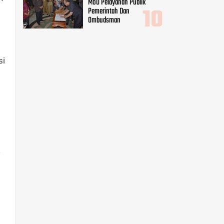
MoU Pelayanan Publik
Pemerintah Dan
Ombudsman
si
k