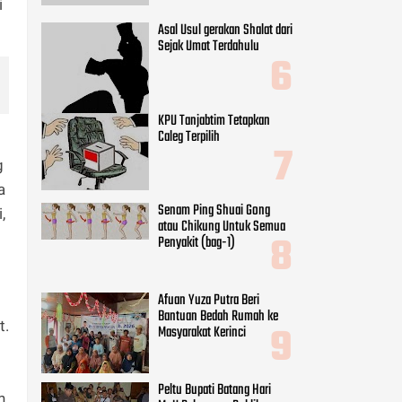
i
Asal Usul gerakan Shalat dari
Sejak Umat Terdahulu
KPU Tanjabtim Tetapkan
Caleg Terpilih
g
a
Senam Ping Shuai Gong
,
atau Chikung Untuk Semua
Penyakit (bag-1)
Afuan Yuza Putra Beri
Bantuan Bedah Rumah ke
t.
Masyarakat Kerinci
Peltu Bupati Batang Hari
n