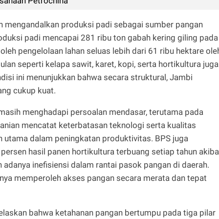
usahaan Petrochina
sih mengandalkan produksi padi sebagai sumber pangan
duksi padi mencapai 281 ribu ton gabah kering giling pada
leh pengelolaan lahan seluas lebih dari 61 ribu hektare ole
lan seperti kelapa sawit, karet, kopi, serta hortikultura juga
isi ini menunjukkan bahwa secara struktural, Jambi
ang cukup kuat.
masih menghadapi persoalan mendasar, terutama pada
rtanian mencatat keterbatasan teknologi serta kualitas
utama dalam peningkatan produktivitas. BPS juga
ersen hasil panen hortikultura terbuang setiap tahun akiba
n adanya inefisiensi dalam rantai pasok pangan di daerah.
ya memperoleh akses pangan secara merata dan tepat
laskan bahwa ketahanan pangan bertumpu pada tiga pilar