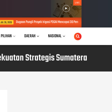
LIVE
li Proyek Irigasi P3GAI Mencapai 30 Percent, LSM KRAKJ Bakal Guncang BWSS VI dan Polda Ja
 PILIHAN
DAERAH
NASIONAL
kuatan Strategis Sumatera