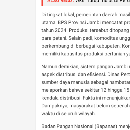
Aksi Tutup mulut Di Per
ALSO READ :
Di tingkat lokal, pemerintah daerah ma
utama. BPS Provinsi Jambi mencatat pro
tahun 2024. Produksi tersebut ditopang o
para petani. Selain padi, komoditas unggu
berkembang di berbagai kabupaten. Kond
memiliki kapasitas produksi pertanian y
Namun demikian, sistem pangan Jambi 
aspek distribusi dan efisiensi. Dinas Pe
sumber daya manusia sebagai hambatan 
melaporkan bahwa sekitar 12 hingga 15 p
kendala distribusi. Fakta ini menunjukka
Dampaknya, masyarakat belum sepenuhn
waktu di seluruh wilayah.
Badan Pangan Nasional (Bapanas) menje