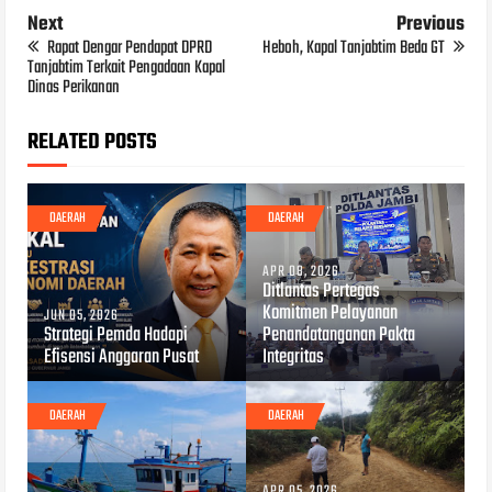
Next
Previous
Rapat Dengar Pendapat DPRD
Heboh, Kapal Tanjabtim Beda GT
Tanjabtim Terkait Pengadaan Kapal
Dinas Perikanan
RELATED POSTS
DAERAH
DAERAH
APR 08, 2026
Ditlantas Pertegas
Komitmen Pelayanan
JUN 05, 2026
Strategi Pemda Hadapi
Penandatanganan Pakta
Efisensi Anggaran Pusat
Integritas
DAERAH
DAERAH
APR 05, 2026