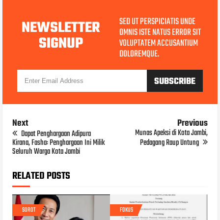
SED UT PERSPICIATIS UNDE
NEWSLETTER
OMNIS ISTE NATUS ERROR SIT
SIGNUP
VOLUPTATEM ACCUSANTIUM
DOLOREMQUE.
Next
Previous
Munas Apeksi di Kota Jambi,
Dapat Penghargaan Adipura
Kirana, Fasha: Penghargaan Ini Milik
Pedagang Raup Untung
Seluruh Warga Kota Jambi
RELATED POSTS
SOROT
FOKUS