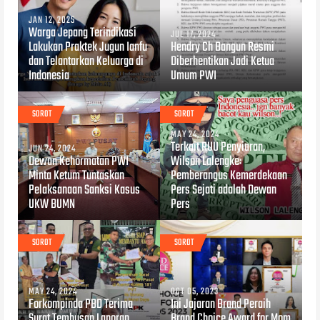
JAN 12, 2025
Warga Jepang Terindikasi
JUL 17, 2024
Lakukan Praktek Jugun Ianfu
Hendry Ch Bangun Resmi
dan Telantarkan Keluarga di
Diberhentikan Jadi Ketua
Indonesia
Umum PWI
SOROT
SOROT
MAY 24, 2024
Terkait RUU Penyiaran,
JUN 24, 2024
Dewan Kehormatan PWI
Wilson Lalengke:
Minta Ketum Tuntaskan
Pemberangus Kemerdekaan
Pelaksanaan Sanksi Kasus
Pers Sejati adalah Dewan
UKW BUMN
Pers
SOROT
SOROT
MAY 24, 2024
OCT 05, 2023
Forkompinda PBD Terima
Ini Jajaran Brand Peraih
Surat Tembusan Laporan
Brand Choice Award for Mom