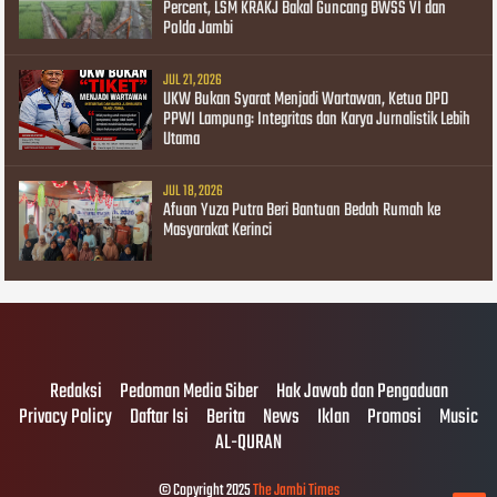
Percent, LSM KRAKJ Bakal Guncang BWSS VI dan
Polda Jambi
JUL 21, 2026
UKW Bukan Syarat Menjadi Wartawan, Ketua DPD
PPWI Lampung: Integritas dan Karya Jurnalistik Lebih
Utama
JUL 18, 2026
Afuan Yuza Putra Beri Bantuan Bedah Rumah ke
Masyarakat Kerinci
Redaksi
Pedoman Media Siber
Hak Jawab dan Pengaduan
Privacy Policy
Daftar Isi
Berita
News
Iklan
Promosi
Music
AL-QURAN
© Copyright 2025
The Jambi Times