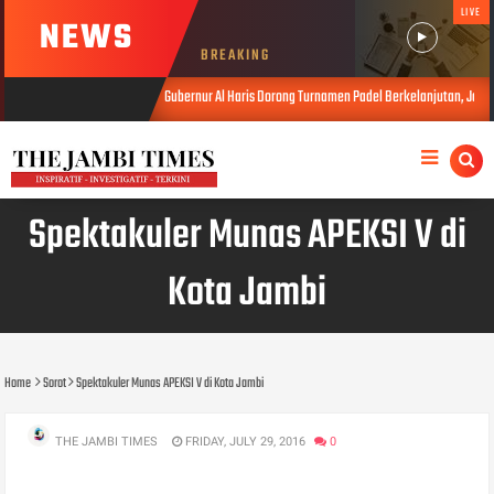
LIVE
NEWS
BREAKING
Gubernur Al Haris Dorong Turnamen Padel Berkelanjutan, Jadi Ruang Prestasi
wb_hadi
AUG 10, 2026
AUG, 10 2026
Spektakuler Munas APEKSI V di
Kota Jambi
Home
Sorot
Spektakuler Munas APEKSI V di Kota Jambi
THE JAMBI TIMES
FRIDAY, JULY 29, 2016
0