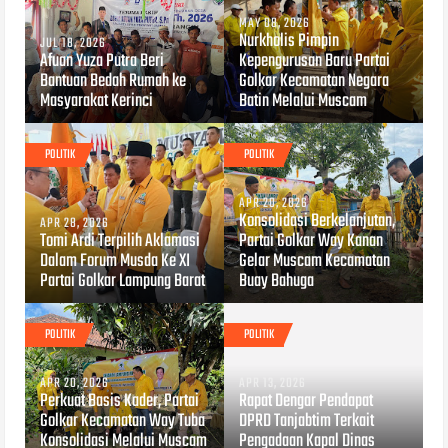
MAY 08, 2026
Nurkholis Pimpin
JUL 18, 2026
Afuan Yuza Putra Beri
Kepengurusan Baru Partai
Bantuan Bedah Rumah ke
Golkar Kecamatan Negara
Masyarakat Kerinci
Batin Melalui Muscam
POLITIK
POLITIK
APR 20, 2026
Konsolidasi Berkelanjutan,
APR 28, 2026
Tomi Ardi Terpilih Aklamasi
Partai Golkar Way Kanan
Dalam Forum Musda Ke XI
Gelar Muscam Kecamatan
Partai Golkar Lampung Barat
Buay Bahuga
POLITIK
POLITIK
APR 20, 2026
APR 13, 2026
Perkuat Basis Kader, Partai
Rapat Dengar Pendapat
Golkar Kecamatan Way Tuba
DPRD Tanjabtim Terkait
Konsolidasi Melalui Muscam
Pengadaan Kapal Dinas