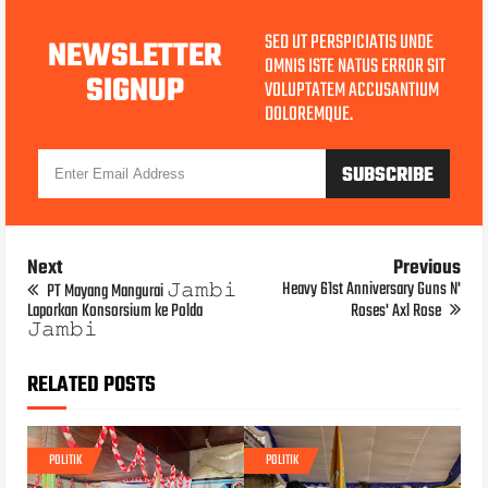
SED UT PERSPICIATIS UNDE
NEWSLETTER
OMNIS ISTE NATUS ERROR SIT
SIGNUP
VOLUPTATEM ACCUSANTIUM
DOLOREMQUE.
Next
Previous
Heavy 61st Anniversary Guns N'
PT Mayang Mangurai 𝙹𝚊𝚖𝚋𝚒
Laporkan Konsorsium ke Polda
Roses' Axl Rose
𝙹𝚊𝚖𝚋𝚒
RELATED POSTS
POLITIK
POLITIK