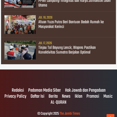
PPWI Lampung: Integritas dan Karya Jurnalistik Lebih
Utama
JUL 18, 2026
Afuan Yuza Putra Beri Bantuan Bedah Rumah ke
Masyarakat Kerinci
JUL 17, 2026
Tinjau Tol Bayung Lencir, Wapres Pastikan
Konektivitas Sumatra Berjalan Optimal
Redaksi
Pedoman Media Siber
Hak Jawab dan Pengaduan
Privacy Policy
Daftar Isi
Berita
News
Iklan
Promosi
Music
AL-QURAN
© Copyright 2025
The Jambi Times