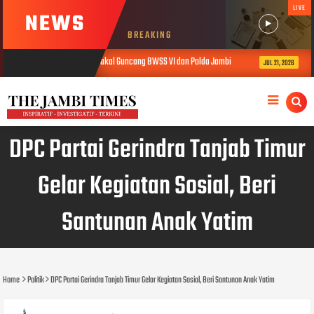
LIVE
NEWS
BREAKING
Percent, LSM KRAKJ Bakal Guncang BWSS VI dan Polda Jambi
UKW Bukan Sy
wb_hadi
JUL 21, 2026
AUG, 7 2026
DPC Partai Gerindra Tanjab Timur
Gelar Kegiatan Sosial, Beri
Santunan Anak Yatim
Home
Politik
DPC Partai Gerindra Tanjab Timur Gelar Kegiatan Sosial, Beri Santunan Anak Yatim