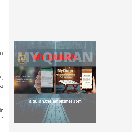
an
a,
wa
ir
 :