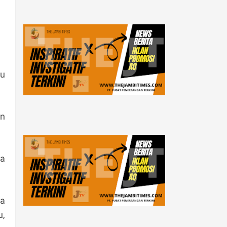
mu
an
sa
ra
u,