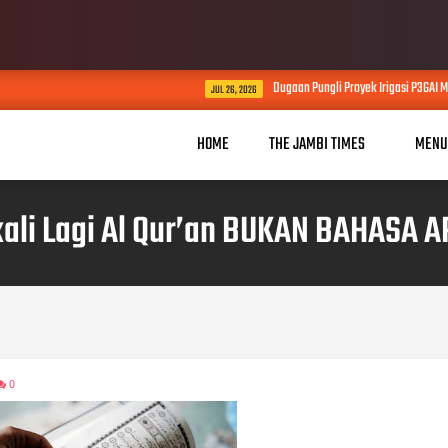
Dugaan Pungli Proyek Irigasi P3GAI Mencapai 30 Pe
JUL 26, 2026
HOME
THE JAMBI TIMES
MENU
ali Lagi Al Qur’an BUKAN BAHASA 
0