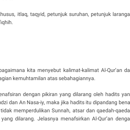
usus, itlaq, taqyid, petunjuk suruhan, petunjuk larang
fiqhih.
 bagaimana kita menyebut kalimat-kalimat Al-Qur’an d
ebagian kemuhtamilan atas sebahagiannya.
nafsiran dengan pikiran yang dilarang oleh hadits ya
zi dan An Nasa-iy, maka jika hadits itu dipandang bena
n tidak memperdulikan Sunnah, atsar dan qaedah-qaed
ir yang dilarang. Jelasnya menafsirkan Al-Qur’an deng