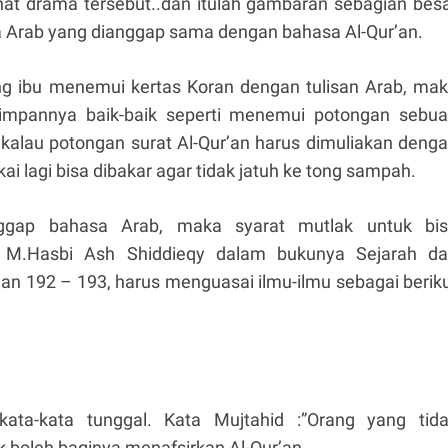
at drama tersebut..dan itulah gambaran sebagian bes
 Arab yang dianggap sama dengan bahasa Al-Qur’an.
ang ibu menemui kertas Koran dengan tulisan Arab, ma
isimpannya baik-baik seperti menemui potongan sebu
kalau potongan surat Al-Qur’an harus dimuliakan deng
ai lagi bisa dibakar agar tidak jatuh ke tong sampah.
nggap bahasa Arab, maka syarat mutlak untuk bi
t M.Hasbi Ash Shiddieqy dalam bukunya Sejarah d
man 192 – 193, harus menguasai ilmu-ilmu sebagai berik
kata-kata tunggal. Kata Mujtahid :”Orang yang tid
k boleh baginya menafsirkan Al-Qur’an.