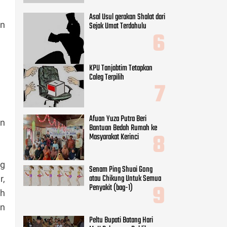
Asal Usul gerakan Shalat dari
an
Sejak Umat Terdahulu
KPU Tanjabtim Tetapkan
Caleg Terpilih
Afuan Yuza Putra Beri
an
Bantuan Bedah Rumah ke
Masyarakat Kerinci
ng
Senam Ping Shuai Gong
atau Chikung Untuk Semua
r,
Penyakit (bag-1)
ah
an
Peltu Bupati Batang Hari