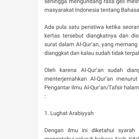
sehingga mengundang rasa geli melih
masyarakat Indonesia tentang Bahasa
Ada pula satu peristiwa ketika seor
kertas tersebut diangkatnya dan d
surat dalam Al-Qur’an, yang memang 
dianggkat dan kalau sudah tidak terpak
Oleh karena Al-Qur’an sudah dia
menterjemahkan Al-Qur’an menuru
Pengantar Ilmu Al-Qur’an/Tafsir hala
:
1. Lughat Arabiyyah
Dengan ilmu ini diketahui syarah 
mengetahui seluruh bahasa Arab, tida