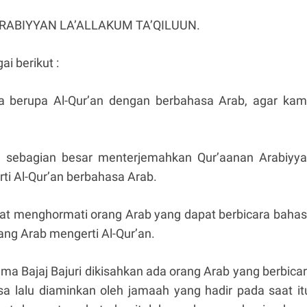
ABIYYAN LA’ALLAKUM TA’QILUUN.
i berikut :
 berupa Al-Qur’an dengan berbahasa Arab, agar ka
ia sebagian besar menterjemahkan Qur’aanan Arabiyy
ti Al-Qur’an berbahasa Arab.
gat menghormati orang Arab yang dapat berbicara baha
ng Arab mengerti Al-Qur’an.
ama Bajaj Bajuri dikisahkan ada orang Arab yang berbica
a lalu diaminkan oleh jamaah yang hadir pada saat it