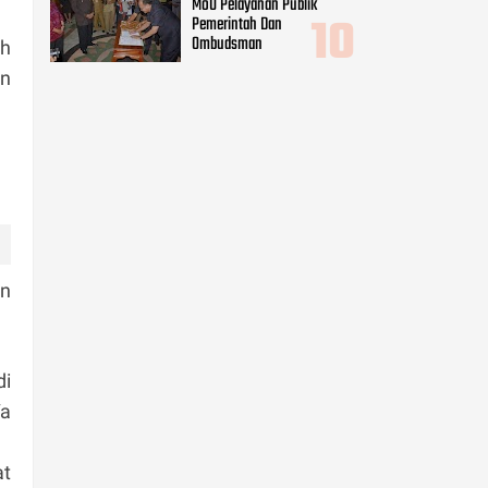
MoU Pelayanan Publik
Pemerintah Dan
Ombudsman
ah
an
an
di
Ya
at