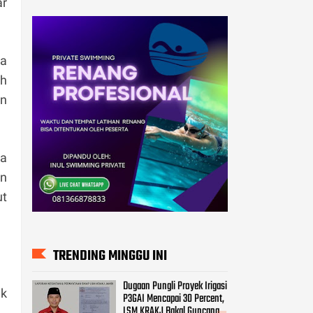
ar
ka
ah
an
sa
an
ut
TRENDING MINGGU INI
Dugaan Pungli Proyek Irigasi
ak
P3GAI Mencapai 30 Percent,
LSM KRAKJ Bakal Guncang